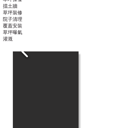
擋土牆
草坪裝修
院子清理
覆蓋安裝
草坪曝氣
灌溉