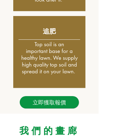
追肥
Top soil is an
important base for a
healthy lawn. We supply
high quality top soil and
spread it on your lawn.
立即獲取報價
我們的畫廊